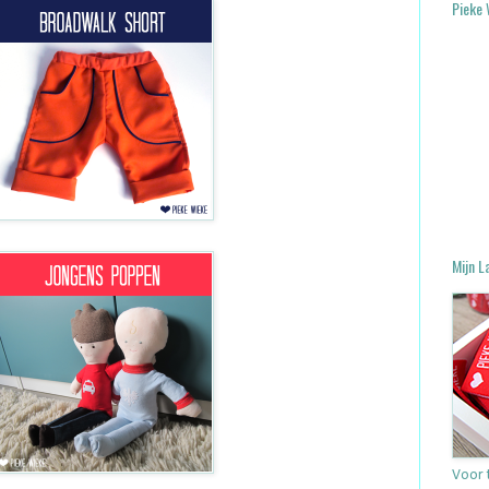
Pieke 
Mijn L
Voor t