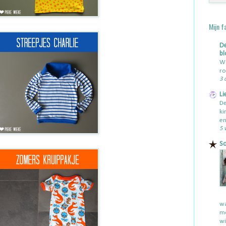
Mijn f
De
bl
Wa
ro
3 
Li
De
ki
en
5 
So
wa
mo
wi