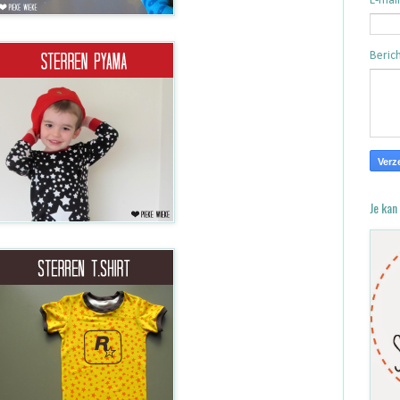
E-mai
Beric
Je kan