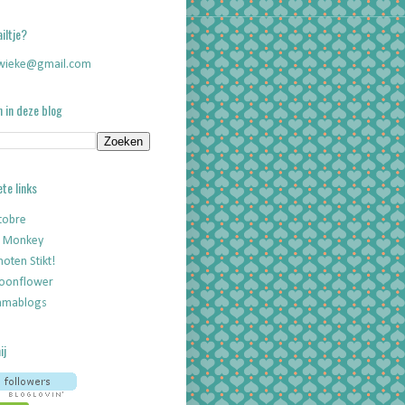
iltje?
wieke@gmail.com
 in deze blog
ete links
tobre
c Monkey
oten Stikt!
oonflower
mablogs
ij