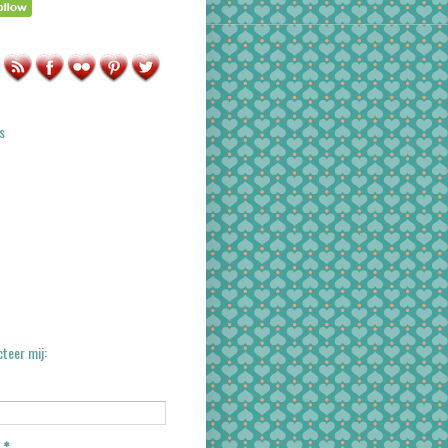
s
teer mij: