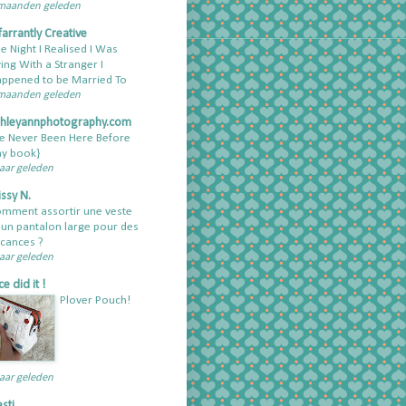
maanden geleden
farrantly Creative
e Night I Realised I Was
ving With a Stranger I
ppened to be Married To
maanden geleden
shleyannphotography.com
ve Never Been Here Before
y book}
jaar geleden
ssy N.
mment assortir une veste
 un pantalon large pour des
cances ?
jaar geleden
ce did it !
Plover Pouch!
jaar geleden
esti