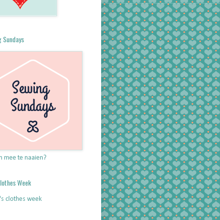
g Sundays
m mee te naaien?
Clothes Week