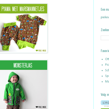
Een ma
pieke
Zoeken
Favori
Ot
Pi
Sch
Sp
Ma
Volg m