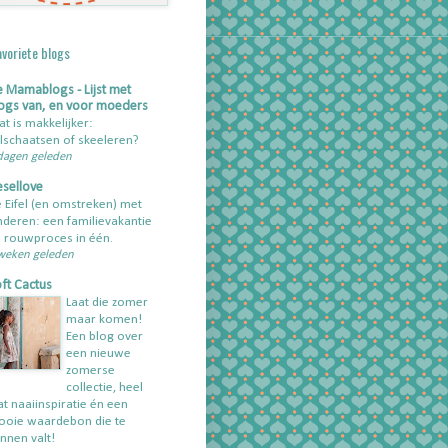
avoriete blogs
 Mamablogs - Lijst met
ogs van, en voor moeders
t is makkelijker:
lschaatsen of skeeleren?
dagen geleden
esellove
 Eifel (en omstreken) met
nderen: een familievakantie
 rouwproces in één.
weken geleden
ft Cactus
Laat die zomer
maar komen!
Een blog over
een nieuwe
zomerse
collectie, heel
t naaiinspiratie én een
oie waardebon die te
nnen valt!