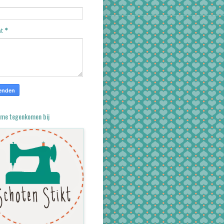
l
*
ht
*
 me tegenkomen bij