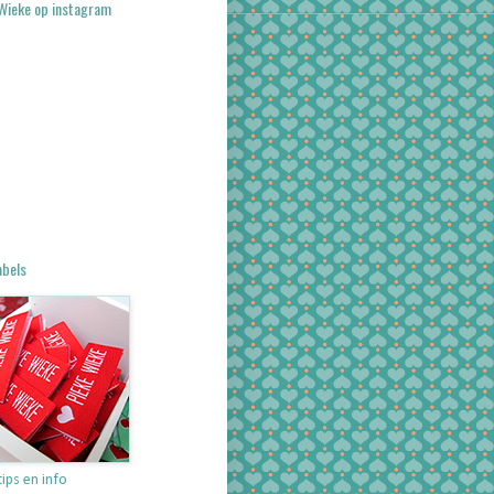
Wieke op instagram
abels
ips en info