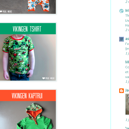
2 
In
Th
Li
Ha
2 
a
I’
{m
1 
Mi
Co
et
va
1 
Ja
1 
'z