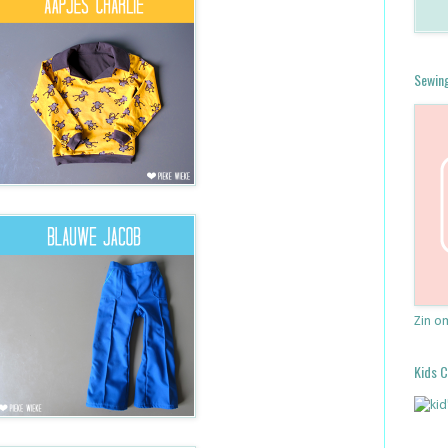
Sewin
Zin o
Kids 